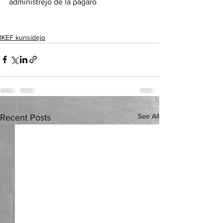
administrejo de la paĝaro
IKEF kunsidejo
See All
Recent Posts