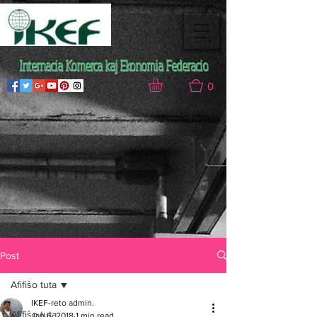
Internacia Komerca kaj Ekonomia Federacio
0
Post
Afifiŝo tuta
IKEF-reto admin.
Afifiŝo tuta
Jan 6, 2018
1 min read