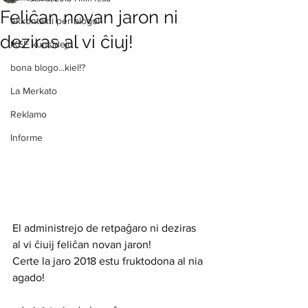
Feliĉan novan jaron ni
ekkontakti per blogo!
deziras al vi ĉiuj!
IKEF kunsidejo
bona blogo...kiel!?
La Merkato
Reklamo
Informe
El administrejo de retpaĝaro ni deziras 
al vi ĉiuij feliĉan novan jaron!
Certe la jaro 2018 estu fruktodona al nia 
agado!