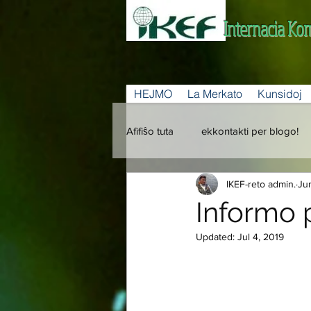
Internacia Ko
HEJMO
La Merkato
Kunsidoj
Afifiŝo tuta
ekkontakti per blogo!
IKEF-reto admin.
Ju
Informo 
Updated:
Jul 4, 2019