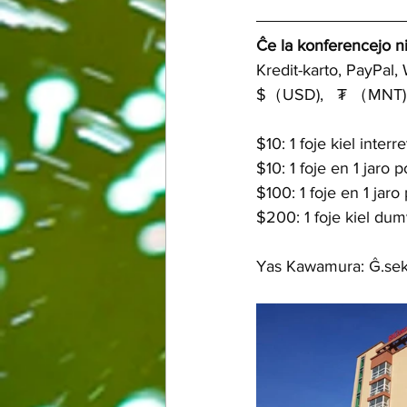
Ĉe la konferencejo ni
Kredit-karto, PayPal, 
$（USD),   ₮ （MNT), 
$10: 1 foje kiel inte
$10: 1 foje en 1 jaro
$100: 1 foje en 1 jar
$200: 1 foje kiel d
Yas Kawamura: Ĝ.sek