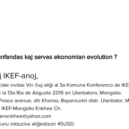
unfandas kaj servas ekonomian evolution ?
 IKEF-anoj,   
ale invitas Vin ĉiuj aliĝi al 3a Komuna Konferenco de IKEF
la 13a-16a de Aŭgusto 2019 en Ulanbatoro, Mongolio.   
Peace avenue, sth Khoroo, Bayanzurkh distr. Ulanbator, M
e IKEF-Mongolio Enkhee Ch. 
renenkhee@yahoo.com   
/unu inkluzive aliĝkotizon 45USD.    