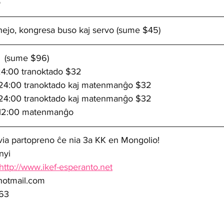
    
nejo, kongresa buso kaj servo (sume $45)
  (sume $96)
24:00 tranoktado $32    
-24:00 tranoktado kaj matenmanĝo $32    
-24:00 tranoktado kaj matenmanĝo $32    
-12:00 matenmanĝo    
via partopreno ĉe nia 3a KK en Mongolio!    
yi   
http://www.ikef-esperanto.net
otmail.com   
63 