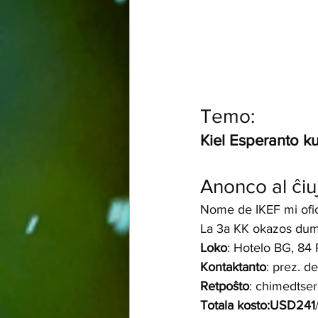
Temo:
Kiel Esperanto k
Anonco al ĉiuj
Nome de IKEF mi ofici
La 3a KK okazos dum 
Loko
: Hotelo BG, 84 
Kontaktanto
: prez. d
Retpoŝto
: chimedtse
Totala kosto:USD241