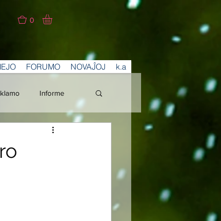
0
MEJO
FORUMO
NOVAĴOJ
k.a
klamo
Informe
ro