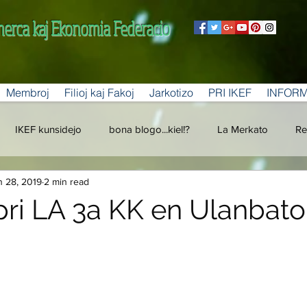
merca kaj Ekonomia Federacio
Membroj
Filioj kaj Fakoj
Jarkotizo
PRI IKEF
INFOR
IKEF kunsidejo
bona blogo...kiel!?
La Merkato
Re
n 28, 2019
2 min read
pri LA 3a KK en Ulanbato