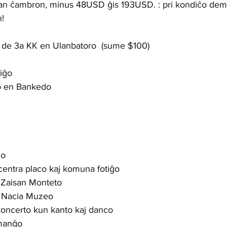
itan ĉambron, minus 48USD ĝis 193USD. : pri kondiĉo de
!
 de 3a KK en Ulanbatoro  (sume $100) 
iĝo   
o en Bankedo
  
 
    
 centra placo kaj komuna fotiĝo
 Zaisan Monteto   
 Nacia Muzeo    
koncerto kun kanto kaj danco
anĝo   