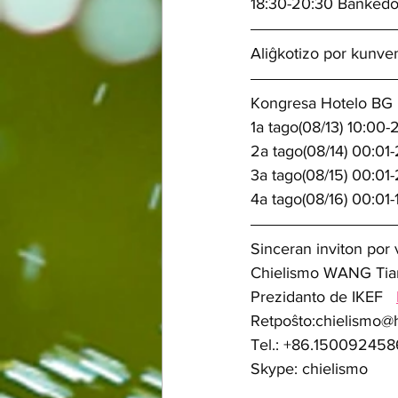
18:30-20:30 Bankedo 
Aliĝkotizo por kunve
Kongresa Hotelo BG 
1a tago(08/13) 10:00-
2a tago(08/14) 00:01
3a tago(08/15) 00:01
4a tago(08/16) 00:01
Sinceran inviton por 
Chielismo WANG Tian
Prezidanto de IKEF   
Retpoŝto:chielismo@h
Tel.: +86.150092458
Skype: chielismo    