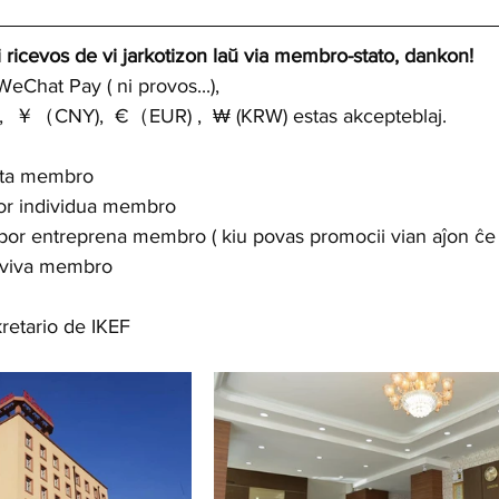
 ricevos de vi jarkotizon laŭ via membro-stato, dankon!
WeChat Pay ( ni provos...),
 ￥（CNY),  €（EUR) ,  ₩ (KRW) estas akcepteblaj.
rreta membro
 por individua membro
o por entreprena membro ( kiu povas promocii vian aĵon ĉe
umviva membro
retario de IKEF