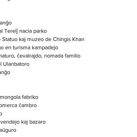
anĝo   
l Terelĵ nacia parko
e Statuo kaj muzeo de Chingis Khan
o en turisma kampadejo
 naturo, ĉevalrajdo, nomada familio
l Ulanbatoro   
anĝo
 mongola fabriko   
 komerca ĉambro   
o
vendejo kaj bazaro   
aŭguro   