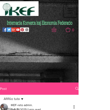
Internacia Komerca kaj Ekonomia Federacio
0
Post
Afifiŝo tuta
IKEF-reto admin.
Afifiŝo tuta
Dec 3, 2025
1 min read