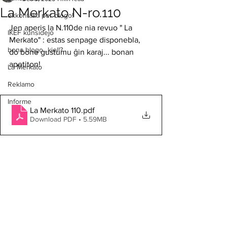
La Merkato N-ro.110
ekkontakti per blogo!
Jen aperis la N.110de nia revuo " La 
IKEF kunsidejo
Merkato" : estas senpage disponebla, 
bona blogo...kiel!?
do bone gustumu ĝin karaj... bonan 
apetiton!
La Merkato
Reklamo
Informe
La Merkato 110
.pdf
Download PDF • 5.59MB