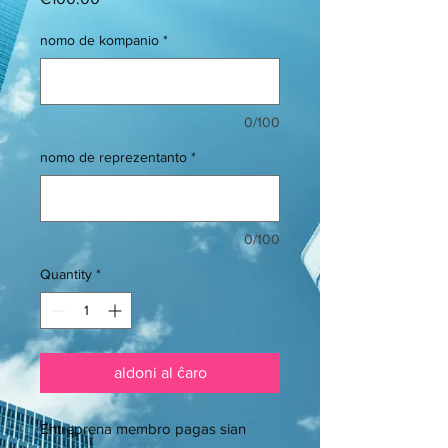
nomo de kompanio
*
0/100
nomo de reprezentanto
*
0/100
Quantity
*
aldoni al ĉaro
Entreprena membro pagas sian