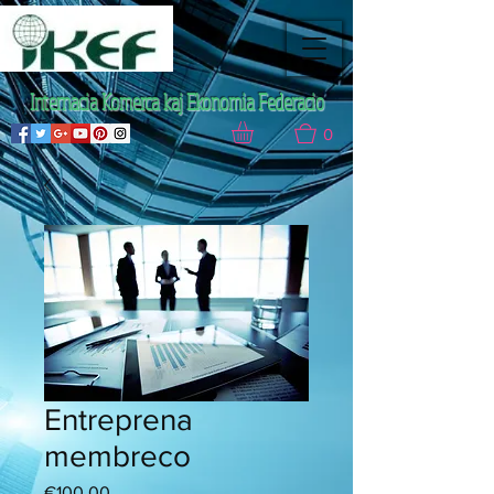
Internacia Komerca kaj Ekonomia Federacio
0
Entreprena
membreco
Price
€100.00