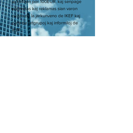
jarkotizon por 100EUR, kaj senpage
prezentas kaj reklamas sian varon
okaze de la jarkunveno de IKEF kaj
pere de retgrupoj kaj informiloj de
IKEF.
kiel aliĝi?
Per tiu ĉi sistemo IKEF ricevos vian
aliĝkoston, nomo de kompanio kaj sia
reprezentanto. Pagonte, aŭ paginte,
koston b.v.kontaktu administrejon de
IKEF paĝaro: kyoto@wixy.land ke vi
aliĝos, aŭ aliĝis.
©
2017 - 2025
IKEF: Internacia Komerca
kaj Ekonomia Federacio
administrejo por retpaĝaro | 222-2 Iwataki-