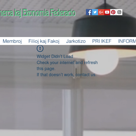
merca kaj Ekonomia Federacio
Membroj
Filioj kaj Fakoj
Jarkotizo
PRI IKEF
INFOR
Widget Didn’t Load
Check your internet and refresh
this page.
If that doesn’t work, contact us.