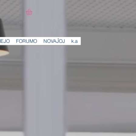
MEJO
FORUMO
NOVAĴOJ
k.a