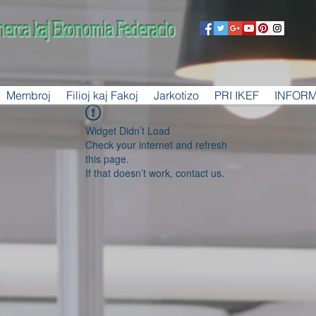
merca kaj Ekonomia Federacio
Membroj
Filioj kaj Fakoj
Jarkotizo
PRI IKEF
INFOR
Widget Didn’t Load
Check your internet and refresh
this page.
If that doesn’t work, contact us.