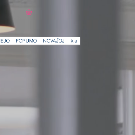
MEJO
FORUMO
NOVAĴOJ
k.a