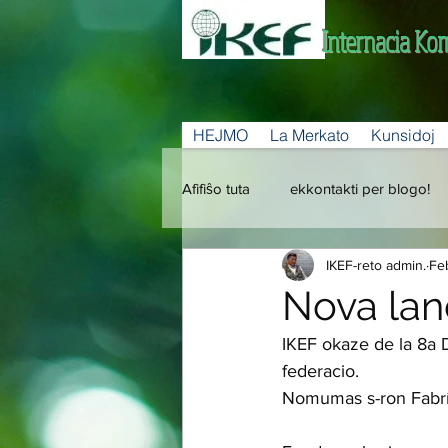
Internacia Ko
HEJMO
La Merkato
Kunsidoj
Afifiŝo tuta
ekkontakti per blogo!
IKEF-reto admin.
Fe
Nova land
IKEF okaze de la 8a D
federacio. 
Nomumas s-ron Fabríci