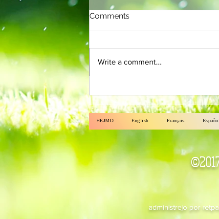
Comments
Write a comment...
La Merkato N-ro 112
HEJMO
English
Français
Españo
©2017 
administrejo por retp