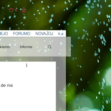
0
MEJO
FORUMO
NOVAĴOJ
k.a
klamo
Informe
 de nia 