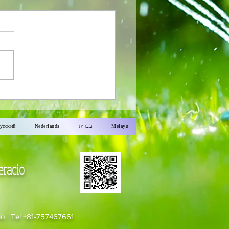
erkato N-ro.110
усский
Nederlands
עברית
Melayu
eracio
io | Tel +81-757467661