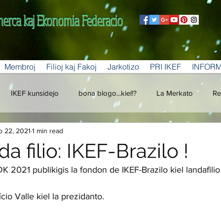
merca kaj Ekonomia Federacio
Membroj
Filioj kaj Fakoj
Jarkotizo
PRI IKEF
INFOR
IKEF kunsidejo
bona blogo...kiel!?
La Merkato
Re
b 22, 2021
1 min read
a filio: IKEF-Brazilo !
K 2021 publikigis la fondon de IKEF-Brazilo kiel landafilio
o Valle kiel la prezidanto.