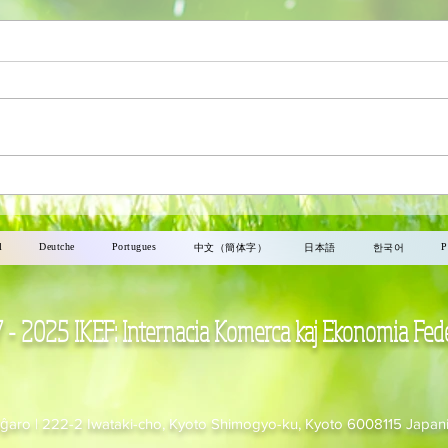
La Merkato N-ro.111
La M
l
Deutche
Portugues
P
中文（簡体字）
日本語
한국어
- 2025 IKEF: Internacia Komerca kaj Ekonomia Fed
aĝaro | 222-2 Iwataki-cho, Kyoto Shimogyo-ku, Kyoto 6008115 Japan