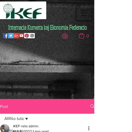
Internacia Komerca kaj Ekonomia Federacio
0
Post
Afifiŝo tuta
IKEF-reto admin.
Afifiŝo tuta
Mar 6, 2022
1 min read