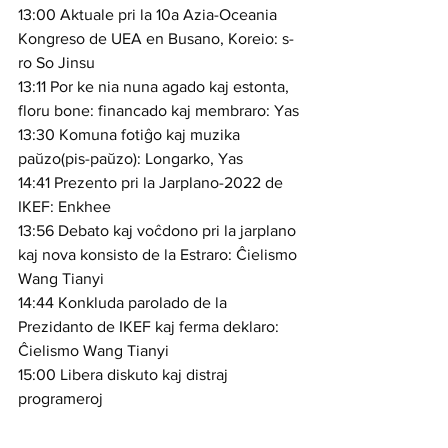
13:00 Aktuale pri la 10a Azia-Oceania 
Kongreso de UEA en Busano, Koreio: s-
ro So Jinsu
13:11 Por ke nia nuna agado kaj estonta, 
floru bone: financado kaj membraro: Yas
13:30 Komuna fotiĝo kaj muzika 
paŭzo(pis-paŭzo): Longarko, Yas
14:41 Prezento pri la Jarplano-2022 de 
IKEF: Enkhee
13:56 Debato kaj voĉdono pri la jarplano 
kaj nova konsisto de la Estraro: Ĉielismo 
Wang Tianyi
14:44 Konkluda parolado de la 
Prezidanto de IKEF kaj ferma deklaro: 
Ĉielismo Wang Tianyi
15:00 Libera diskuto kaj distraj 
programeroj