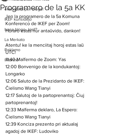
Programero de la 5a KK
ekkontakti per blogo!
Jen la programero de la 5a Komuna 
IKEF kunsidejo
Konferenco de IKEF per Zoom!
bona blogo...kiel!?
Horaro estas nur antaŭvido, dankon!
La Merkato
Atentu! ke la menciitaj horoj estas laŭ 
Reklamo
UTC!
11:40 Malfermo de Zoom: Yas
Informe
12:00 Bonvenigo de la kondukantoj: 
Longarko
12:06 Saluto de la Prezidanto de IKEF: 
Ĉielismo Wang Tianyi
12:17 Salutoj de la partoprenantoj: Ĉiuj 
partoprenantoj!
12:33 Malferma deklaro, La Espero: 
Ĉielismo Wang Tianyi
12:39 Konciza prezento pri aktualaj 
agadoj de IKEF: Ludoviko