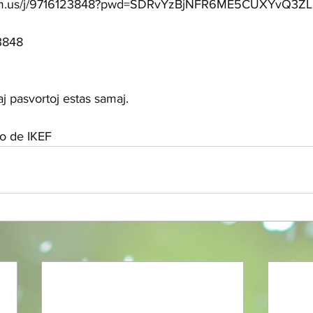
oom.us/j/9716123848?pwd=SDRvYzBjNFR6ME5CUXYvQ3Z
3848
aj pasvortoj estas samaj.
io de IKEF