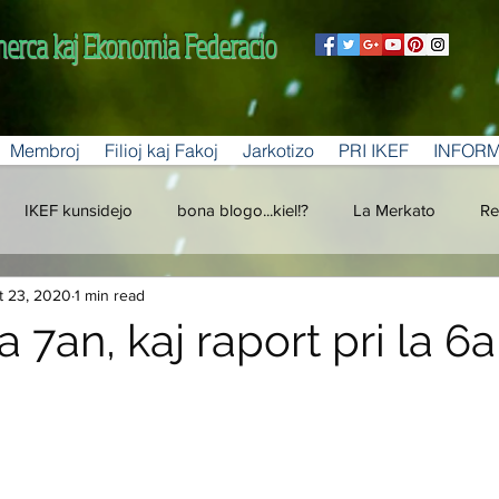
merca kaj Ekonomia Federacio
Membroj
Filioj kaj Fakoj
Jarkotizo
PRI IKEF
INFOR
IKEF kunsidejo
bona blogo...kiel!?
La Merkato
Re
t 23, 2020
1 min read
la 7an, kaj raport pri la 6