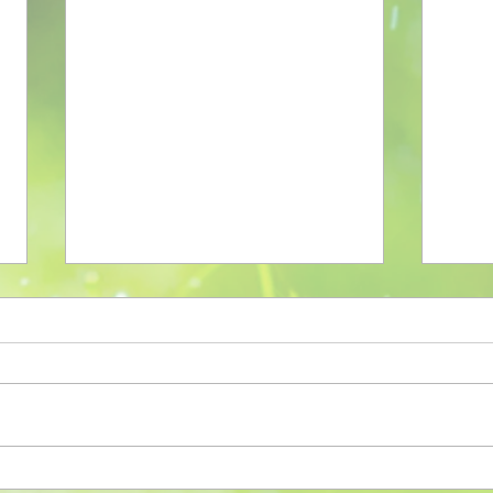
La Merkato N-ro.111
La M