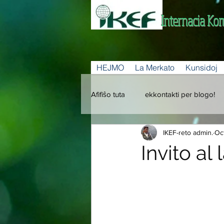
Internacia Ko
HEJMO
La Merkato
Kunsidoj
Afifiŝo tuta
ekkontakti per blogo!
IKEF-reto admin.
Oc
Invito al 