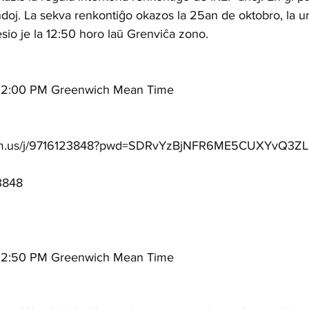
andoj. La sekva renkontiĝo okazos la 25an de oktobro, la un
esio je la 12:50 horo laŭ Grenviĉa zono. 
 12:00 PM Greenwich Mean Time
oom.us/j/9716123848?pwd=SDRvYzBjNFR6ME5CUXYvQ3Z
3848
 12:50 PM Greenwich Mean Time