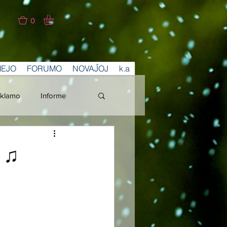
0
MEJO
FORUMO
NOVAĴOJ
k.a
klamo
Informe
a ♫