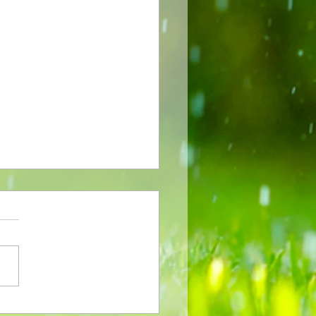
erkato N-ro.110