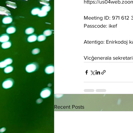
https://us04web.z
Meeting ID: 971 612 
Passcode: ikef
Atentigo: Enirkodoj k
Vicĝenerala sekretar
Recent Posts