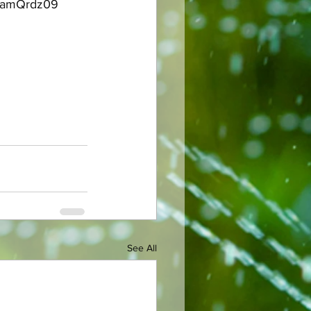
LamQrdz09
See All